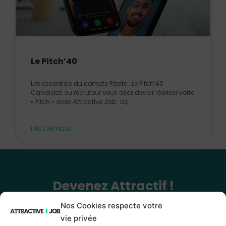
Le Pitch’40
Les essentiels du compte Pépite : Le Pitch’40
Candidat, ou recruteur vous allez devoir réaliser votre
« Pitch » avec Attractive Job. Ici,
LIRE L'ARTICLE
Devenez Attractif !
Rencontrez et travaillez avec des personnes en accord avec vos
Nos Cookies respecte votre
valeurs !
vie privée